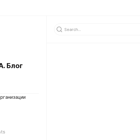
. Блог
организации
sts