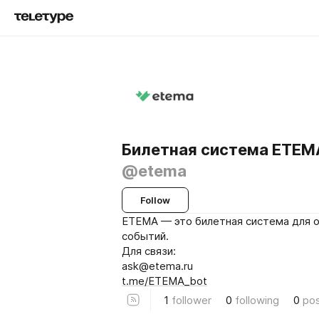
Билетная система ETEMA
@etema
Follow
ETEMA — это билетная система для 
событий.
Для связи:
ask@etema.ru
t.me/ETEMA_bot
1
follower
0
following
0
po